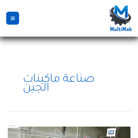
خطي
لى
لمحتوى
صناعة ماكينات
الجبن