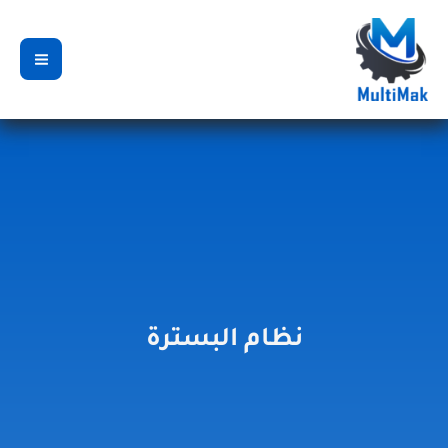
خطي
لى
لمحتوى
نظام البسترة