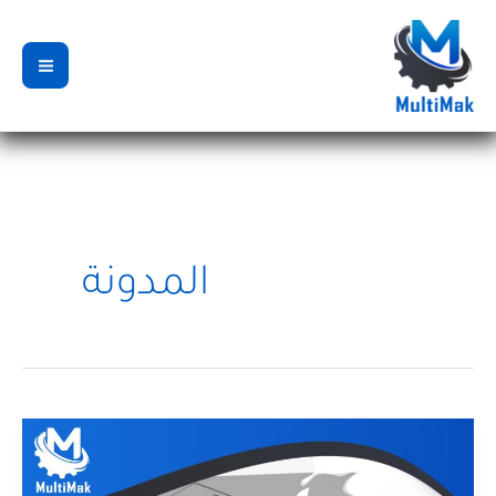
خطي
لى
لمحتوى
المدونة