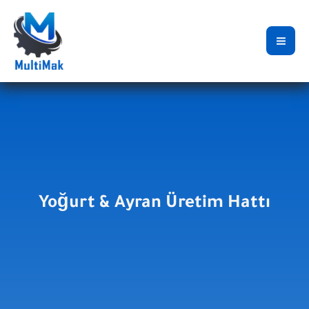
İçeriğe
atla
Yoğurt & Ayran Üretim Hattı