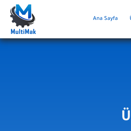
İçeriğe
atla
Ana Sayfa
Ü