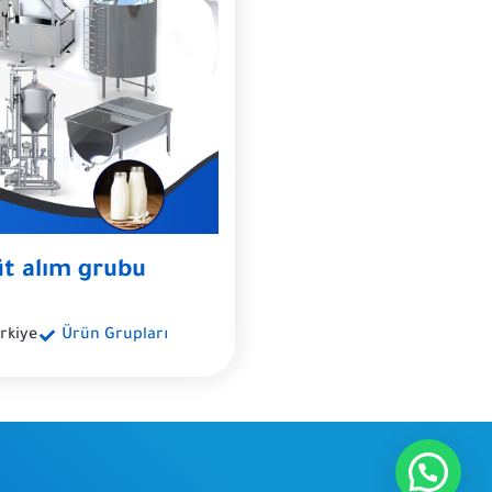
üt alım grubu
rkiye
Ürün Grupları