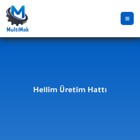
İçeriğe
atla
Hellim Üretim Hattı