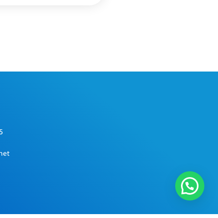
5
net