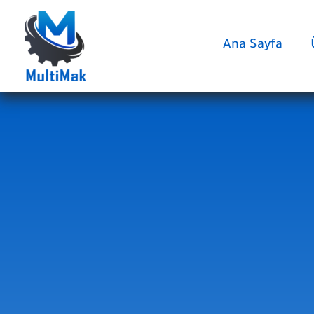
İçeriğe
atla
Ana Sayfa