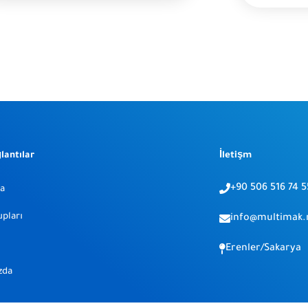
ğlantılar
İletişm
+90 506 516 74 5
fa
pları
info@multimak.
Erenler/Sakarya
zda